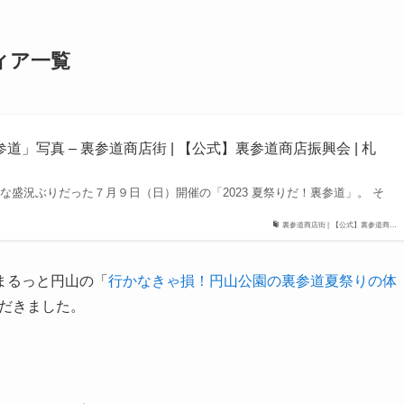
ィア一覧
参道」写真 – 裏参道商店街 | 【公式】裏参道商店振興会 | 札
な盛況ぶりだった７月９日（日）開催の「2023 夏祭りだ！裏参道」。 そ
裏参道商店街 | 【公式】裏参道商…
まるっと円山の「
行かなきゃ損！円山公園の裏参道夏祭りの体
だきました。