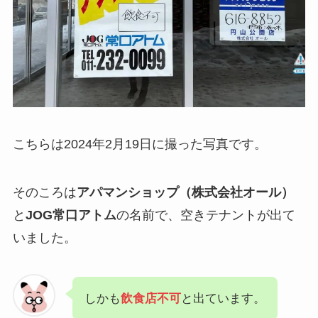
こちらは2024年2月19日に撮った写真です。
そのころは
アパマンショップ（株式会社オール）
と
JOG常口アトム
の名前で、空きテナントが出て
いました。
しかも
飲食店不可
と出ています。