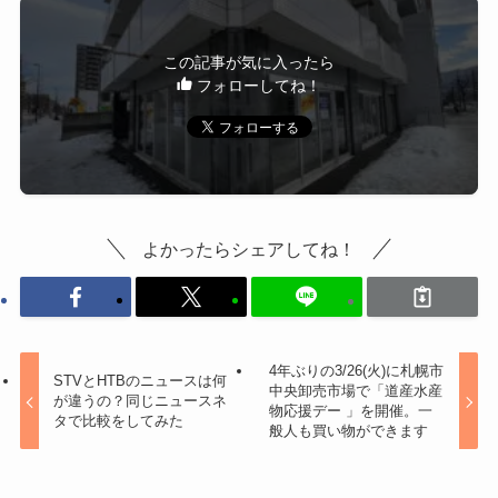
この記事が気に入ったら
フォローしてね！
よかったらシェアしてね！
4年ぶりの3/26(火)に札幌市
STVとHTBのニュースは何
中央卸売市場で「道産水産
が違うの？同じニュースネ
物応援デー 」を開催。一
タで比較をしてみた
般人も買い物ができます