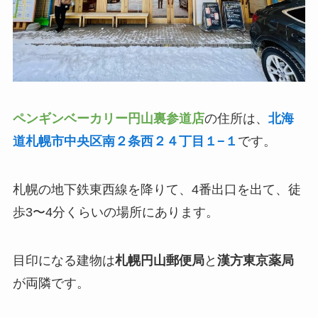
ペンギンベーカリー円山裏参道店
の住所は、
北海
道札幌市中央区南２条西２４丁目１−１
です。
札幌の地下鉄東西線を降りて、4番出口を出て、徒
歩3〜4分くらいの場所にあります。
目印になる建物は
札幌円山郵便局
と
漢方東京薬局
が両隣です。