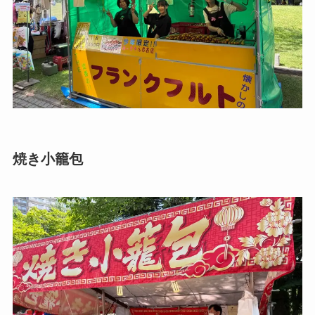
焼き小籠包