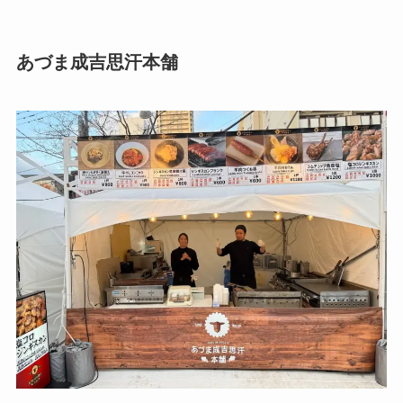
あづま成吉思汗本舗