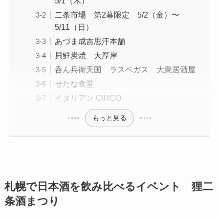
5/1（木）
二条市場 第2幕限定 5/2（金）〜
5/11（日）
あづま成吉思汗本舗
貝鮮炭焼 大厚岸
呑ん兵衛天国 ラスベガス 大衆居酒屋
せたな食堂
イタリアン CIRCO
もっと見る
札幌で日本酒を飲み比べるイベント 狸二
条酒まつり