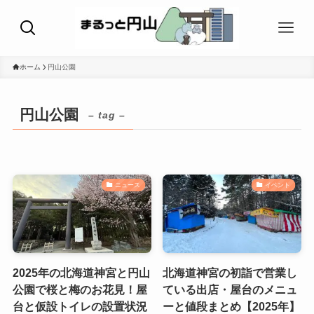
ホーム
円山公園
円山公園
– tag –
ニュース
イベント
2025年の北海道神宮と円山
北海道神宮の初詣で営業し
公園で桜と梅のお花見！屋
ている出店・屋台のメニュ
台と仮設トイレの設置状況
ーと値段まとめ【2025年】