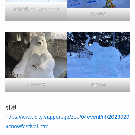
動物の森かんじきウォーク
雪の迷路
動物の雪像
氷像制作
引用：
https://www.city.sapporo.jp/zoo/04event/r4/2023020
4snowfestival.html