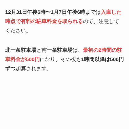
12月31日午後6時〜1月7日午後6時まで
は
入庫した
時点で有料の駐車料金を取られる
ので、注意して
ください。
北一条駐車場
と
南一条駐車場
は、
最初の2時間の駐
車料金が500円
になり、その後も
1時間以降は500円
ずつ加算
されます。