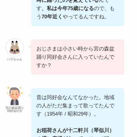
時に踊ったのを覚えている
んで
す。
私は今年75歳になる
ので、も
う
70年近く
やってるんですね。
おじさまは小さい時から宮の森盆
踊り同好会さんに入っていたんで
ハラちゃん
すか？
昔は同好会なんてなかった。地域
の人がただ集まって歌ってたんで
宮の森盆踊り
同好会の方
す（1954年 / 昭和29年）。
お稲荷さんが十二軒川（琴似川）