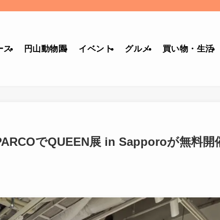
ース
円山動物園
イベント
グルメ
買い物・生活
COでQUEEN展 in Sapporoが無料開
】