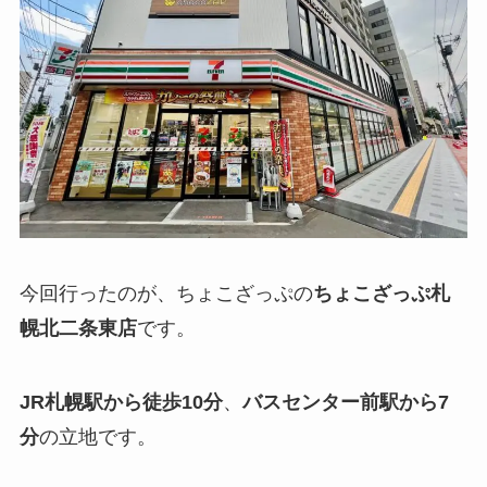
今回行ったのが、ちょこざっぷの
ちょこざっぷ
札
幌北二条東店
です。
JR札幌駅から徒歩10分
、
バスセンター前駅から7
分
の立地です。